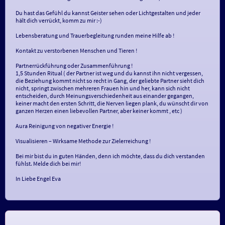
Du hast das Gefühl du kannst Geister sehen oder Lichtgestalten und jeder
hält dich verrückt, komm zu mir :-)
Lebensberatung und Trauerbegleitung runden meine Hilfe ab !
Kontakt zu verstorbenen Menschen und Tieren !
Partnerrückführung oder Zusammenführung !
1,5 Stunden Ritual ( der Partner ist weg und du kannst ihn nicht vergessen,
die Beziehung kommt nicht so recht in Gang, der geliebte Partner sieht dich
nicht, springt zwischen mehreren Frauen hin und her, kann sich nicht
entscheiden, durch Meinungsverschiedenheit aus einander gegangen,
keiner macht den ersten Schritt, die Nerven liegen plank, du wünscht dir von
ganzen Herzen einen liebevollen Partner, aber keiner kommt , etc )
Aura Reinigung von negativer Energie !
Visualisieren – Wirksame Methode zur Zielerreichung !
Bei mir bist du in guten Händen, denn ich möchte, dass du dich verstanden
fühlst. Melde dich bei mir!
In Liebe Engel Eva