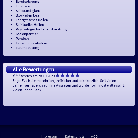
Berufsplanung
Finanzen
Selbständigkeit
Blockaden lösen
Energetisches Heilen
Spirituelles Heilen
Psychologische Lebensberatung
Seelenpartner
Pendeln
Tierkommunikation
Traumdeutung
Alle Bewertungen
s****
schrieb am 28.10.2023
Engel Eva ist immer ehrlich, treffsicher und sehr herzlich. Seit vielen 
Jahren vertraue ich auf ihre Aussagen und wurde noch nicht enttäuscht. 
Vielen lieben Dank
Impressum
Datenschutz
AGB