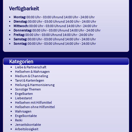
Verfügbarkeit
Montag:
00:00
Uhr
- 03:00
Uhr
und
14:00
Uhr
- 24:00
Uhr
Dienstag:
00:00
Uhr
- 03:00
Uhr
und
14:00
Uhr
- 24:00
Uhr
Mittwoch:
00:00
Uhr
- 03:00
Uhr
und
14:00
Uhr
- 24:00
Uhr
Donnerstag:
00:00
Uhr
- 03:00
Uhr
und
14:00
Uhr
- 24:00
Uhr
Freitag:
00:00
Uhr
- 03:00
Uhr
und
14:00
Uhr
- 24:00
Uhr
Samstag:
00:00
Uhr
- 03:00
Uhr
und
14:00
Uhr
- 24:00
Uhr
Sonntag:
00:00
Uhr
- 03:00
Uhr
und
14:00
Uhr
- 24:00
Uhr
Kategorien
Liebe & Partnerschaft
Hellsehen & Wahrsagen
Medium & Channeling
Tarot & Kartenlegen
Heilung & Harmonisierung
Sonstige Themen
Engelkarten
Liebestarot
Hellsehen mit Hilfsmittel
Hellsehen ohne Hilfsmittel
Wahrsagen
Engelkontakte
Reiki
Jenseitskontakte
Arbeitslosigkeit