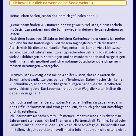
Liebevoll für dich da wenn deine Seele weint :-)
Meine lieben Seelen, schön das ihr mich gefunden habt :-)
„Gemeinsam finden WIR immer einen Weg". Mein Ziel ist es, dir ein Lächeln
ins Gesicht zu zaubern und die Sonne wieder in deinen Herzen scheinen zu
lassen."
Nach dem Besuch vor 35 Jahren bei einer Kartenlegerin, erkannte ich meine
Vorliebe für das Kartenlegen. Seit diesem Tag begleiten mich die Karten.
Als ich mich für diesen spirituellen Weg entschied, kamen viele Lichtwesen
auf mich zu und führten mich zu entsprechenden Lehrern. Ich absolvierte
viele Ausbildungen in Kartenlegen und so wurde mir der Kanal zur geistigen
Welt immer mehr geöffnet und ich empfange Botschaften, die ich gerne in
meinen Beratungen weitergebe.
Für mich ist es wichtig, dass meine Anrufer wissen, dass die Karten die
Zukunft nicht explizit zeigen, sondern Tendenzen. Daher mache ich " keinen
Rundumblick ", sondern möchte gezielt Fragen haben, da die Tarotkarten
sehr vieldeutig sind. Das Leben schreibt deinen Weg, die Karten helfen dir
dabei ihn zu gehen !
Ich möchte mit meiner Beratung den Menschen helfen ihr Leben wieder in
den Griff zu bekommen und zwar ganz allein, denn ich gebe nur Ratschläge
und Hilfestellung.
Ich unterstütze Menschen mit Hilfe meiner Empathie und Hellsicht seit 30
Jahren und stehe auch dir bei Themen wie Partnerschaft, Familie, Beruf oder
Finanzen aufbauend zur Seite. Egal was dich beschäftigt, du kannst alles mit
mir teilen. Ich gehe verständnisvoll mit der Information um und urteile nicht.