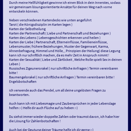
Durch meine Hellfühligkeit gewinne ich einen Blick in dein Innerstes, sodass
wir gemeinsam lösungsorientierte Ansätze für deinen Weg nach vorne
entwickeln können.
Neben verschiedenen Kartendecks wie unten angeführt
Tarot ( die Königsdisziplin im Karten legen )
Karten der Selbstheilung
Karten der Partnerschaft ( Liebe und Partnerschaft und Beziehungen )
Karten des Lebens ( Lebensgeschichten erkennen und heilen )
Karten der Liebe ( Partnerschaft, Elterneinflüsse, Familieneinflüsse,
Lebensmuster, frühere Beziehungen, Muster der Gegenwart, Karma,
Ahnenbefragung, Himmel und Hölle, , Prinzipien der Heilung) diese Legung
kann ich nur schriftlich machen, da es mehr Zeit in Anspruch nimmt !
Karten der Sexualität ( Liebe und Zärtlickeit , Welche Rolle spielt Sex in deinen
Leben )
Russisches Zigeunerorakel ( nur schriftliche Anfragen ) Termin vereinbaren
bitte !
Baumengelorakel ( nur schriftliche Anfragen ) Termin vereinbaren bitte !
Engelsbotschaften
ich verwende auch das Pendel, um all deine ungelösten Fragen zu
beantworten.
Auch kann ich mit Liebesmagie und Zaubersprüchen in jeder Lebenslage
helfen :-) Helfe dir auch Flüche auf zu heben :-)
Du siehst immer wieder doppelte Zahlen oder traumst davon, ich habe hier
die Lösung für Zahlenbotschaften !
Auch bei der Deutung deiner Träume helfe ich dir gerne :-)