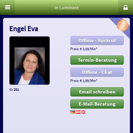
In Luminare
Engel Eva
Offline - Rückruf
Preis: € 2,09/Min
*
Termin-Beratung
Offline - Chat
Preis: € 1,99/Min
*
ID:
251
Email schreiben
E-Mail-Beratung