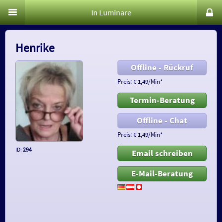
In Luminare
Henrike
Offline - Rückruf
Preis: € 1,49/Min
*
Termin-Beratung
Offline - Chat
Preis: € 1,49/Min
*
ID:
294
Email schreiben
E-Mail-Beratung