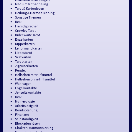
Medium & Channeling
Tarot & Kartenlegen
Heilung & Harmonisierung
Sonstige Themen
Reiki
Fremdsprachen
Crowley Tarot
Rider Waite Tarot
Engelkarten
Kipperkarten
Lenormandkarten
Liebestarot
Skatkarten
Tarotkarten
Zigeunerkarten
Pendel
Hellsehen mit Hilfsmittel
Hellsehen ohne Hilfsmittel
Wahrsagen
Engelkontakte
Jenseitskontakte
Reiki
Numerologie
Arbeitslosigkeit
Berufsplanung
Finanzen
Selbständigkeit
Blockaden lösen
Chakren-Harmonisierung