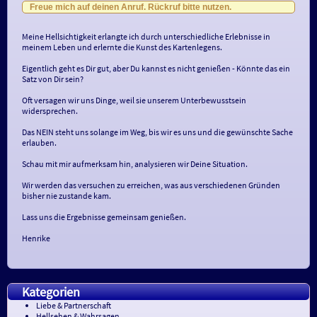
Freue mich auf deinen Anruf. Rückruf bitte nutzen.
Meine Hellsichtigkeit erlangte ich durch unterschiedliche Erlebnisse in
meinem Leben und erlernte die Kunst des Kartenlegens.
Eigentlich geht es Dir gut, aber Du kannst es nicht genießen - Könnte das ein
Satz von Dir sein?
Oft versagen wir uns Dinge, weil sie unserem Unterbewusstsein
widersprechen.
Das NEIN steht uns solange im Weg, bis wir es uns und die gewünschte Sache
erlauben.
Schau mit mir aufmerksam hin, analysieren wir Deine Situation.
Wir werden das versuchen zu erreichen, was aus verschiedenen Gründen
bisher nie zustande kam.
Lass uns die Ergebnisse gemeinsam genießen.
Henrike
Kategorien
Liebe & Partnerschaft
Hellsehen & Wahrsagen