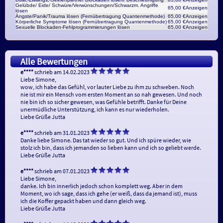
Gelübde/ Eide/ Schwüre/Verwünschungen/Schwarzm. Angriffe
65,00 €
Anzeigen
lösen
Ängste/Panik/Trauma lösen (Fernübertragung Quantenmethode)
65,00 €
Anzeigen
Körperliche Symptome lösen (Fernübertragung Quantenmethode)
65,00 €
Anzeigen
Sexuelle Blockaden-Fehlprogrammierungen lösen
65,00 €
Anzeigen
Alle Bewertungen
e****
schrieb am 14.02.2023
Liebe Simone, 

wow, ich habe das Gefühl, vor lauter Liebe zu ihm zu schweben. Noch 
nie ist mir ein Mensch vom ersten Moment an so nah gewesen. Und noch 
nie bin ich so sicher gewesen, was Gefühle betrifft. Danke für Deine 
unermüdliche Unterstützung, ich kann es nur wiederholen.

Liebe Grüße Jutta 
e****
schrieb am 31.01.2023
Danke liebe Simone. Das tat wieder so gut. Und ich spüre wieder, wie 
stolz ich bin, dass ich jemanden so lieben kann und ich so geliebt werde. 

Liebe Grüße Jutta 
e****
schrieb am 07.01.2023
Liebe Simone,

danke. Ich bin innerlich jedoch schon komplett weg. Aber in dem 
Moment, wo ich sage, dass ich gehe (er weiß, dass da jemand ist), muss 
ich die Koffer gepackt haben und dann gleich weg. 

Liebe Grüße Jutta 