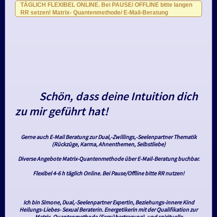
TÄGLICH FLEXIBEL ONLINE. Bei PAUSE/ OFFLINE bitte langen
RR setzen! Matrix- Quantenmethode/ E-Mail-Beratung
Schön, dass deine Intuition dich
zu mir geführt hat!
Gerne auch E-Mail Beratung zur Dual,-Zwillings,-Seelenpartner Thematik
(Rückzüge, Karma, Ahnenthemen, Selbstliebe)
Diverse Angebote Matrix-Quantenmethode über E-Mail-Beratung buchbar.
Flexibel 4-6 h täglich Online. Bei Pause/Offline bitte RR nutzen!
Ich bin Simone, Dual,-Seelenpartner Expertin, Beziehungs-innere Kind
Heilungs-Liebes- Sexual Beraterin. Energetikerin mit der Qualifikation zur
Matrix -Quantenmethode (Fernübertragung), und spirituelle