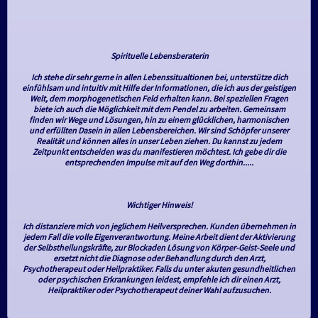
Spirituelle Lebensberaterin
Ich stehe dir sehr gerne in allen Lebenssitualtionen bei, unterstütze dich
einfühlsam und intuitiv mit Hilfe der Informationen, die ich aus der geistigen
Welt, dem morphogenetischen Feld erhalten kann. Bei speziellen Fragen
biete ich auch die Möglichkeit mit dem Pendel zu arbeiten. Gemeinsam
finden wir Wege und Lösungen, hin zu einem glücklichen, harmonischen
und erfüllten Dasein in allen Lebensbereichen. Wir sind Schöpfer unserer
Realität und können alles in unser Leben ziehen. Du kannst zu jedem
Zeitpunkt entscheiden was du manifestieren möchtest. Ich gebe dir die
entsprechenden Impulse mit auf den Weg dorthin.....
Wichtiger Hinweis!
Ich distanziere mich von jeglichem Heilversprechen. Kunden übernehmen in
jedem Fall die volle Eigenverantwortung. Meine Arbeit dient der Aktivierung
der Selbstheilungskräfte, zur Blockaden Lösung von Körper-Geist-Seele und
ersetzt nicht die Diagnose oder Behandlung durch den Arzt,
Psychotherapeut oder Heilpraktiker. Falls du unter akuten gesundheitlichen
oder psychischen Erkrankungen leidest, empfehle ich dir einen Arzt,
Heilpraktiker oder Psychotherapeut deiner Wahl aufzusuchen.