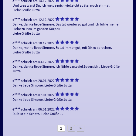
e****
schrieb am 14.12.2022
Und weg warst Du. Ich melde mich vielleicht später noch einmal.

Liebe Grüße Jutta 
e****
schrieb am 12.12.2022
Danke, danke liebe Simone. Das tat wieder so gut und ich fühle meine 
Liebe zu ihm im ganzen Körper.

Liebe Grüße Jutta 
e****
schrieb am 10.12.2022
Danke, meine liebe Simone. Es tut immer gut, mit Dir zu sprechen.

Liebe Grüße Jutta 
e****
schrieb am 03.12.2022
Danke, danke liebe Simone. Ich fühle ganz viel Zuversicht. Liebe Grüße 
Jutta 
e****
schrieb am 20.01.2022
Danke liebe Simone. Liebe Grüße Jutta
e****
schrieb am 07.01.2022
Danke liebe Simone. Liebe Grüße Jutta
e****
schrieb am 06.01.2022
Du bist ein Schatz. Liebe Grüße J .
1
2
>