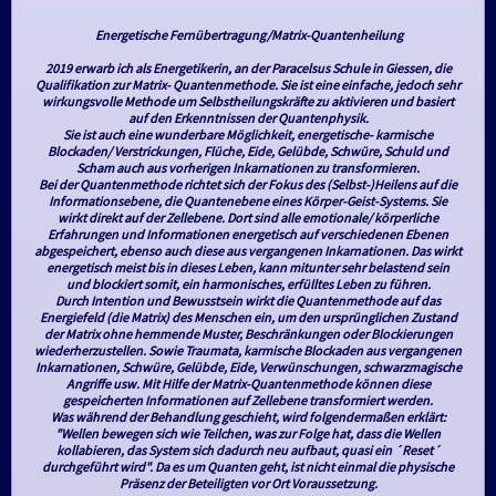
Energetische Fernübertragung/Matrix-Quantenheilung
2019 erwarb ich als Energetikerin, an der Paracelsus Schule in Giessen, die
Qualifikation zur Matrix- Quantenmethode. Sie ist eine einfache, jedoch sehr
wirkungsvolle Methode um Selbstheilungskräfte zu aktivieren und basiert
auf den Erkenntnissen der Quantenphysik.
Sie ist auch eine wunderbare Möglichkeit, energetische- karmische
Blockaden/ Verstrickungen, Flüche, Eide, Gelübde, Schwüre, Schuld und
Scham auch aus vorherigen Inkarnationen zu transformieren.
Bei der Quantenmethode richtet sich der Fokus des (Selbst-)Heilens auf die
Informationsebene, die Quantenebene eines Körper-Geist-Systems. Sie
wirkt direkt auf der Zellebene. Dort sind alle emotionale/ körperliche
Erfahrungen und Informationen energetisch auf verschiedenen Ebenen
abgespeichert, ebenso auch diese aus vergangenen Inkarnationen. Das wirkt
energetisch meist bis in dieses Leben, kann mitunter sehr belastend sein
und blockiert somit, ein harmonisches, erfülltes Leben zu führen.
Durch Intention und Bewusstsein wirkt die Quantenmethode auf das
Energiefeld (die Matrix) des Menschen ein, um den ursprünglichen Zustand
der Matrix ohne hemmende Muster, Beschränkungen oder Blockierungen
wiederherzustellen. Sowie Traumata, karmische Blockaden aus vergangenen
Inkarnationen, Schwüre, Gelübde, Eide, Verwünschungen, schwarzmagische
Angriffe usw. Mit Hilfe der Matrix-Quantenmethode können diese
gespeicherten Informationen auf Zellebene transformiert werden.
Was während der Behandlung geschieht, wird folgendermaßen erklärt:
"Wellen bewegen sich wie Teilchen, was zur Folge hat, dass die Wellen
kollabieren, das System sich dadurch neu aufbaut, quasi ein ´Reset´
durchgeführt wird". Da es um Quanten geht, ist nicht einmal die physische
Präsenz der Beteiligten vor Ort Voraussetzung.