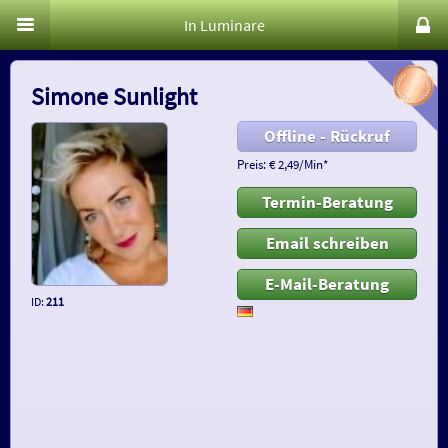
In Luminare
Simone Sunlight
Offline - Rückruf
Preis: € 2,49/Min
*
Termin-Beratung
Email schreiben
E-Mail-Beratung
ID:
211