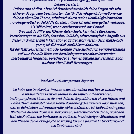
Lebensberaterin.
Präzise und ehrlich, ohne Schönrederei werde ich deine Fragen mit sehr
sicheren Prognosen beantworten. Die für dich nötigen Informationen zu
deinem aktuellen Thema, erhalte ich durch meine Hellfühligkeit aus dem
morphogenetischen Feld (die Quelle), mit der ich mich energetisch verbinde.
Als Hilfsmittel, wenn erwünscht auch das Pendel.
Brauchst du Hilfe, um Körper- Geist- Seele, karmische Blockaden,
Verstrickungen sowie Eide, Schwüre, Gelübde, schwarzmagische Angriffe aus
dieser und vorherigen Inkarnationen zu transformieren? Dann melde dich
gerne, ich führe dich einfühlsam dadurch.
Mit der Matrix-Quantenmethode, können diese auch durch Fernübertragung
auf wundervolle Weise aus dem Zellsystem transformiert werden.
Diesbezüglich findest du verschiedene Themengebiete zur Transformation
buchbar über E-Mail-Beratungen.
Dualseelen/Seelenpartner-Expertin
Ich habe den Dualseelen-Prozess selbst durchlebt und bin so wahnsinnig
dankbar dafür. Er ist eine Reise zu dir selbst und der wahren,
bedingungslosen Liebe, zu dir und deinem Gegenüber mit vielen Höhen und
Tiefen! Doch nimmst du diese Herausforderung des inneren Wachstums an,
wird es dein Leben auf wundervolle Weise verändern. Ich helfe dir sehr gerne
Klarheit in diesem Prozess zu bekommen, unterstütze dich dabei, nicht den
Mut, die Kraft und das Vertrauen zu verlieren, in schwierigen Situationen und
den Phasen der Rückzüge, die so wichtig für eine positive Entwicklung und
ein Zueinander sind.