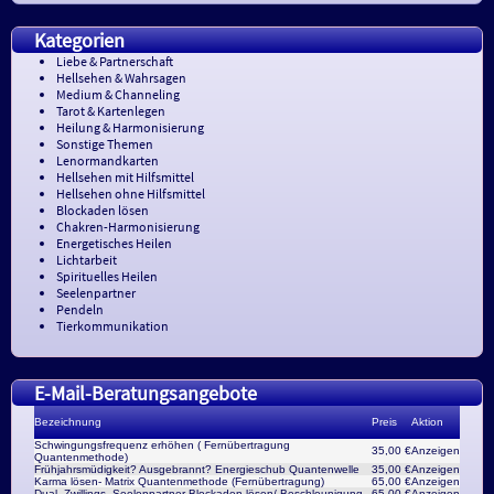
Kategorien
Liebe & Partnerschaft
Hellsehen & Wahrsagen
Medium & Channeling
Tarot & Kartenlegen
Heilung & Harmonisierung
Sonstige Themen
Lenormandkarten
Hellsehen mit Hilfsmittel
Hellsehen ohne Hilfsmittel
Blockaden lösen
Chakren-Harmonisierung
Energetisches Heilen
Lichtarbeit
Spirituelles Heilen
Seelenpartner
Pendeln
Tierkommunikation
E-Mail-Beratungsangebote
Bezeichnung
Preis
Aktion
Schwingungsfrequenz erhöhen ( Fernübertragung
35,00 €
Anzeigen
Quantenmethode)
Frühjahrsmüdigkeit? Ausgebrannt? Energieschub Quantenwelle
35,00 €
Anzeigen
Karma lösen- Matrix Quantenmethode (Fernübertragung)
65,00 €
Anzeigen
Dual,-Zwillings,-Seelenpartner Blockaden lösen/ Beschleunigung
65,00 €
Anzeigen