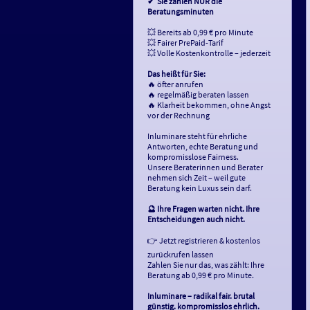
✔ ️ Sie zahlen NUR die
Beratungsminuten
💥 Bereits ab 0,99 € pro Minute
💥 Fairer PrePaid-Tarif
💥 Volle Kostenkontrolle – jederzeit
Das heißt für Sie:
🔥 öfter anrufen
🔥 regelmäßig beraten lassen
🔥 Klarheit bekommen, ohne Angst
vor der Rechnung
Inluminare steht für ehrliche
Antworten, echte Beratung und
kompromisslose Fairness.
Unsere Beraterinnen und Berater
nehmen sich Zeit – weil gute
Beratung kein Luxus sein darf.
🔮 Ihre Fragen warten nicht. Ihre
Entscheidungen auch nicht.
👉 Jetzt registrieren & kostenlos
zurückrufen lassen
Zahlen Sie nur das, was zählt: Ihre
Beratung ab 0,99 € pro Minute.
Inluminare – radikal fair. brutal
günstig. kompromisslos ehrlich.