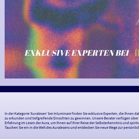
In der Kategorie 'Auralesen' bei Inluminare finden Sie exklusive Experten, die Ihnen d
zu erkunden und tiefgreifende Einsichten zu gewinnen. Unsere Berater verfügen über 
Erfahrung im Lesen der Aura, um Ihnen auf Ihrer Reise der Selbsterkenntnis und spirit
Tauchen Sie ein in die Welt des Auralesens und entdecken Sie neue Wege zur persönli