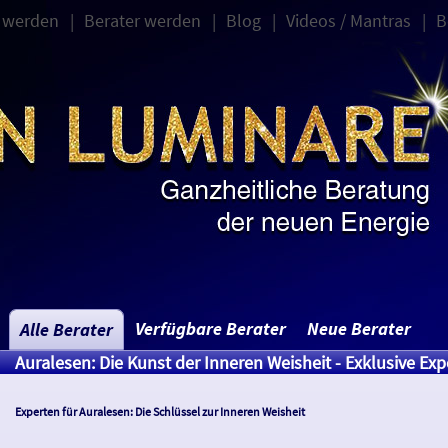
 werden
Berater werden
Blog
Videos / Mantras
B
Verfügbare Berater
Neue Berater
Alle Berater
Auralesen: Die Kunst der Inneren Weisheit - Exklusive Ex
Experten für Auralesen: Die Schlüssel zur Inneren Weisheit