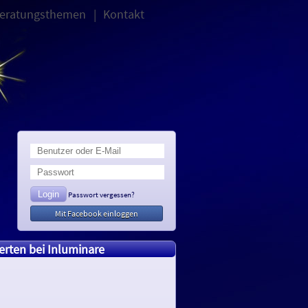
eratungsthemen
Kontakt
Passwort vergessen?
Mit Facebook einloggen
perten bei Inluminare