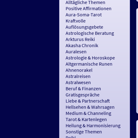
Alltägliche Themen
Positive Affirmationen
Aura-Soma-Tarot
Kraftvolle
Auflösungsgebete
Astrologische Beratung
Arkturus Reiki
Akasha Chronik
Auralesen
Astrologie & Horoskope
Altgermanische Runen
Ahnenorakel
Astralreisen
Astralwesen
Beruf & Finanzen
Gratisgespräche
Liebe & Partnerschaft
Hellsehen & Wahrsagen
Medium & Channeling
Tarot & Kartenlegen
Heilung & Harmonisierung
Sonstige Themen
Reiki