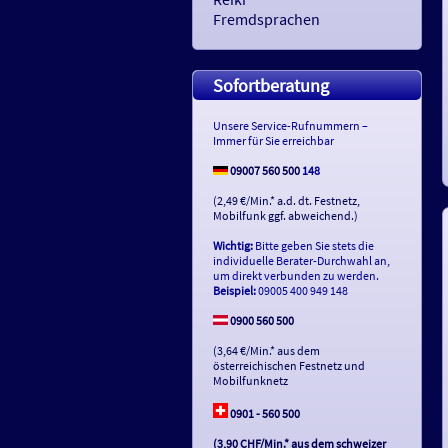
Fremdsprachen
Sofortberatung
Unsere Service-Rufnummern –
Immer für Sie erreichbar
09007 560 500
148
(2,49 €/Min.* a.d. dt. Festnetz,
Mobilfunk ggf. abweichend.)
Wichtig:
Bitte geben Sie stets die
individuelle Berater-Durchwahl an,
um direkt verbunden zu werden.
Beispiel:
09005 400 949 148
0900 560 500
(3,64 €/Min.* aus dem
österreichischen Festnetz und
Mobilfunknetz
0901 - 560 500
(3,90 CHF/Min.* aus dem schweizer