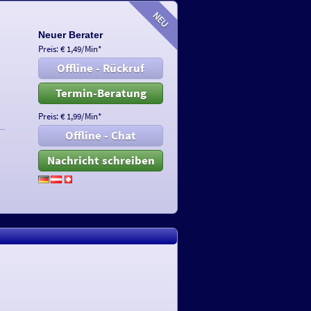
Neuer Berater
Preis: € 1,49/Min
*
Offline - Rückruf
Termin-Beratung
Preis: € 1,99/Min
*
Offline - Chat
Nachricht schreiben