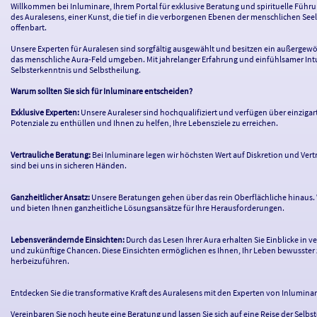
Willkommen bei Inluminare, Ihrem Portal für exklusive Beratung und spirituelle Führun
des Auralesens, einer Kunst, die tief in die verborgenen Ebenen der menschlichen Se
offenbart.
Unsere Experten für Auralesen sind sorgfältig ausgewählt und besitzen ein außergewöh
das menschliche Aura-Feld umgeben. Mit jahrelanger Erfahrung und einfühlsamer Intuit
Selbsterkenntnis und Selbstheilung.
Warum sollten Sie sich für Inluminare entscheiden?
Exklusive Experten:
Unsere Auraleser sind hochqualifiziert und verfügen über einzigar
Potenziale zu enthüllen und Ihnen zu helfen, Ihre Lebensziele zu erreichen.
Vertrauliche Beratung:
Bei Inluminare legen wir höchsten Wert auf Diskretion und Vert
sind bei uns in sicheren Händen.
Ganzheitlicher Ansatz:
Unsere Beratungen gehen über das rein Oberflächliche hinaus. Wi
und bieten Ihnen ganzheitliche Lösungsansätze für Ihre Herausforderungen.
Lebensverändernde Einsichten:
Durch das Lesen Ihrer Aura erhalten Sie Einblicke in
und zukünftige Chancen. Diese Einsichten ermöglichen es Ihnen, Ihr Leben bewusster
herbeizuführen.
Entdecken Sie die transformative Kraft des Auralesens mit den Experten von Inluminar
Vereinbaren Sie noch heute eine Beratung und lassen Sie sich auf eine Reise der Selb