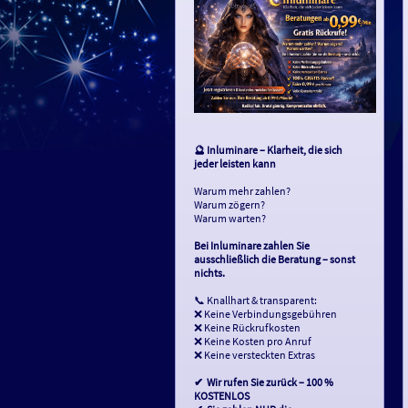
🔮 Inluminare – Klarheit, die sich
jeder leisten kann
Warum mehr zahlen?
Warum zögern?
Warum warten?
Bei Inluminare zahlen Sie
ausschließlich die Beratung – sonst
nichts.
📞 Knallhart & transparent:
❌ Keine Verbindungsgebühren
❌ Keine Rückrufkosten
❌ Keine Kosten pro Anruf
❌ Keine versteckten Extras
✔ ️ Wir rufen Sie zurück – 100 %
KOSTENLOS