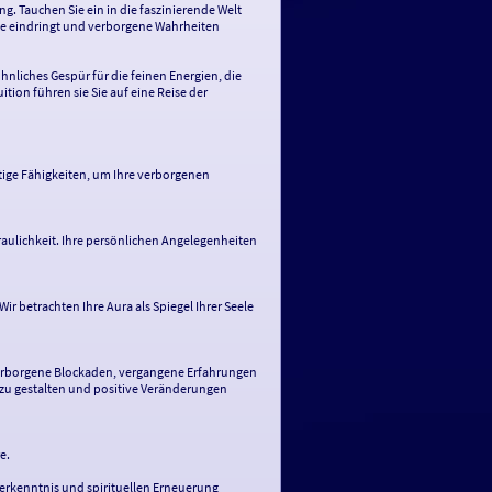
g. Tauchen Sie ein in die faszinierende Welt
ele eindringt und verborgene Wahrheiten
nliches Gespür für die feinen Energien, die
ion führen sie Sie auf eine Reise der
tige Fähigkeiten, um Ihre verborgenen
raulichkeit. Ihre persönlichen Angelegenheiten
r betrachten Ihre Aura als Spiegel Ihrer Seele
 verborgene Blockaden, vergangene Erfahrungen
 zu gestalten und positive Veränderungen
e.
sterkenntnis und spirituellen Erneuerung