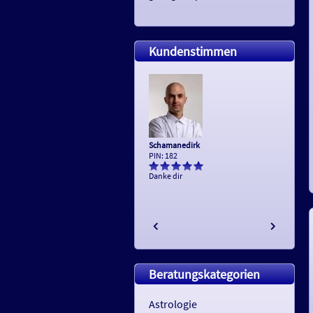
Kundenstimmen
Schamanedirk
PIN: 182
Danke dir
Beratungskategorien
Astrologie