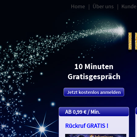
Home
Über uns
Kunde
10 Minuten
Gratisgespräch
Jetzt kostenlos anmelden
AB 0,99 € / Min.
Rückruf GRATIS !