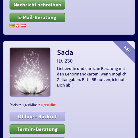
Nachricht schreiben
E-Mail-Beratung
Sada
ID: 230
Liebevolle und ehrliche Beratung mit
den Lenormandkarten. Wenn möglich
Zeitangaben. Bitte RR nutzen, ich hole
Dich ab :)
Preis:
€ 1,69/Min
*
€ 0,99/Min
*
Offline - Rückruf
Termin-Beratung