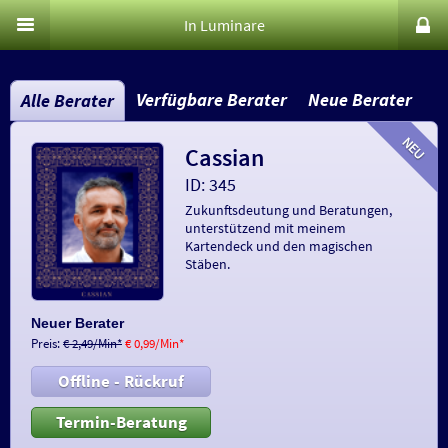
In Luminare
Verfügbare Berater
Neue Berater
Alle Berater
Cassian
ID: 345
Zukunftsdeutung und Beratungen,
unterstützend mit meinem
Kartendeck und den magischen
Stäben.
Neuer Berater
Preis:
€ 2,49/Min
*
€ 0,99/Min
*
Offline - Rückruf
Termin-Beratung